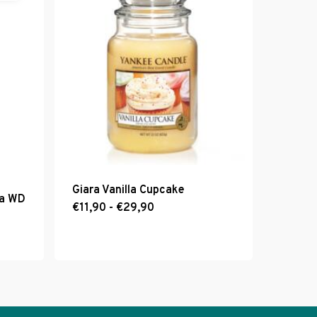
Giara Vanilla Cupcake
ta WD
Fascia
€
11,90
-
€
Questo
29,90
di
prodotto
prezzo:
ha
da
€11,90
più
a
varianti.
€29,90
Le
opzioni
possono