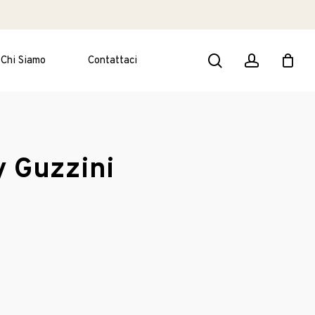
search
account
Chi Siamo
Contattaci
y Guzzini