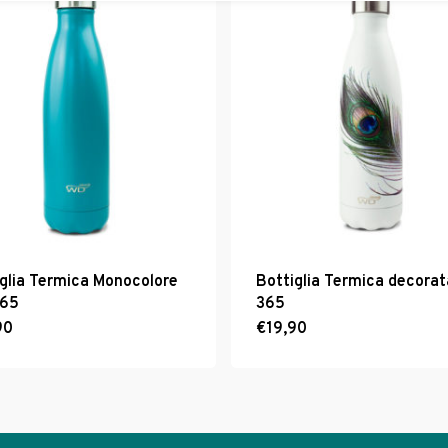
iglia Termica Monocolore
Bottiglia Termica decora
365
365
90
€
19,90