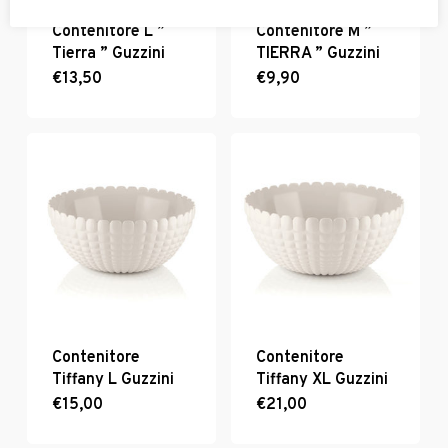
del
prodotto
Contenitore L ”
Contenitore M ”
prodotto
Tierra ” Guzzini
TIERRA ” Guzzini
€
13,50
Questo
€
9,90
Questo
prodotto
prodotto
ha
ha
più
più
varianti.
varianti.
Le
Le
opzioni
opzioni
possono
possono
essere
essere
scelte
scelte
nella
nella
pagina
pagina
del
del
Contenitore
Contenitore
prodotto
prodotto
Tiffany L Guzzini
Tiffany XL Guzzini
€
15,00
Questo
€
21,00
Questo
prodotto
prodotto