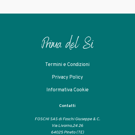
essere
scelte
nella
pagina
del
prodotto
Termini e Condizioni
Privacy Policy
Informativa Cookie
Contatti
FOSCHI SAS di Foschi Giuseppe & C.
Via Livorno,24 26
64025 Pineto (TE)