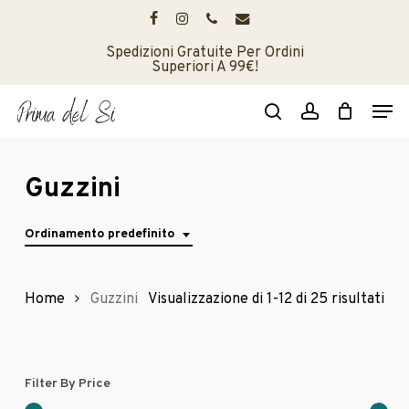
Skip
to
facebook
instagram
phone
email
main
Spedizioni Gratuite Per Ordini
Superiori A 99€!
content
Men
search
account
Guzzini
Ordinamento predefinito
Home
Guzzini
Visualizzazione di 1-12 di 25 risultati
Filter By Price