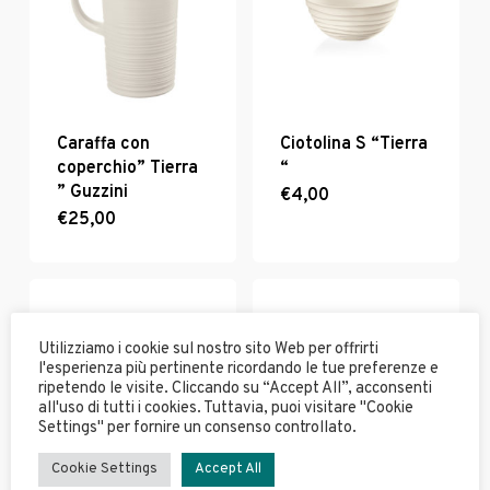
possono
essere
scelte
nella
pagina
del
Caraffa con
Ciotolina S “Tierra
prodotto
coperchio” Tierra
“
” Guzzini
€
4,00
Questo
€
25,00
Questo
prodotto
prodotto
ha
ha
più
più
varianti.
varianti.
Le
Le
opzioni
Utilizziamo i cookie sul nostro sito Web per offrirti
opzioni
possono
l'esperienza più pertinente ricordando le tue preferenze e
possono
essere
ripetendo le visite. Cliccando su “Accept All”, acconsenti
all'uso di tutti i cookies. Tuttavia, puoi visitare "Cookie
essere
scelte
Settings" per fornire un consenso controllato.
scelte
nella
nella
pagina
Cookie Settings
Accept All
pagina
del