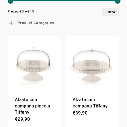
Pre
Pre
Prezzo:
€0
—
€40
Filtra
Min
Max
Product Categories
Alzata con
Alzata con
campana piccola
campana Tiffany
Tiffany
€
39,90
Questo
€
29,90
Questo
prodotto
prodotto
ha