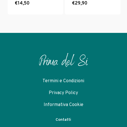
€
14,50
Questo
€
29,90
prodotto
ha
più
varianti.
Le
opzioni
possono
essere
scelte
nella
pagina
del
Termini e Condizioni
prodotto
Privacy Policy
Informativa Cookie
Contatti