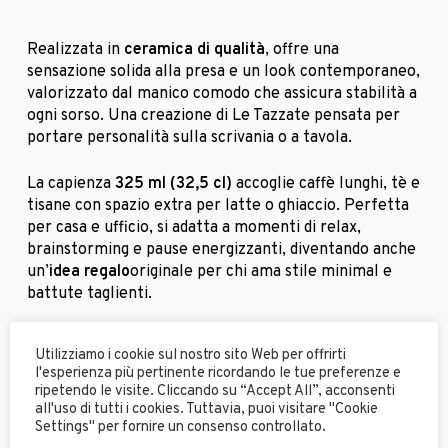
Realizzata in
ceramica di qualità
, offre una
sensazione solida alla presa e un look contemporaneo,
valorizzato dal manico comodo che assicura stabilità a
ogni sorso. Una creazione di Le Tazzate pensata per
portare personalità sulla scrivania o a tavola.
La capienza
325 ml (32,5 cl)
accoglie caffè lunghi, tè e
tisane con spazio extra per latte o ghiaccio. Perfetta
per casa e ufficio, si adatta a momenti di relax,
brainstorming e pause energizzanti, diventando anche
un’
idea regalo
originale per chi ama stile minimal e
battute taglienti.
Ceramica
robusta con finitura
nero opaco
Utilizziamo i cookie sul nostro sito Web per offrirti
Capacità
325 ml (32,5 cl)
l'esperienza più pertinente ricordando le tue preferenze e
Manico ergonomico per presa confortevole
ripetendo le visite. Cliccando su “Accept All”, acconsenti
Design minimal con grafica “Esticazzi 2.0” a
all'uso di tutti i cookies. Tuttavia, puoi visitare "Cookie
Settings" per fornire un consenso controllato.
contrasto