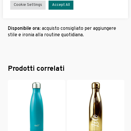
Ideale per caffè, tè e tisane; perfetta per casa e
Cookie Settings
Accept All
ufficio
Ottima come
idea regalo
dal carattere deciso
Disponibile ora
: acquisto consigliato per aggiungere
stile e ironia alla routine quotidiana.
Prodotti correlati