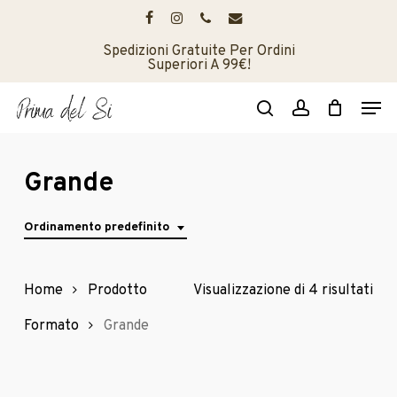
Skip
to
facebook
instagram
phone
email
main
Spedizioni Gratuite Per Ordini
Superiori A 99€!
content
Men
search
account
Grande
Ordinamento predefinito
Home
Prodotto
Visualizzazione di 4 risultati
Formato
Grande