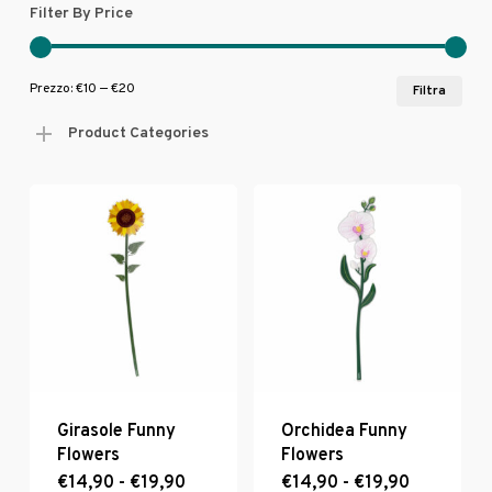
Filter By Price
Pre
Pre
Prezzo:
€10
—
€20
Filtra
Min
Max
Product Categories
Girasole Funny
Orchidea Funny
Flowers
Flowers
Fascia
Fascia
€
14,90
-
Questo
€
19,90
€
14,90
-
Questo
€
19,90