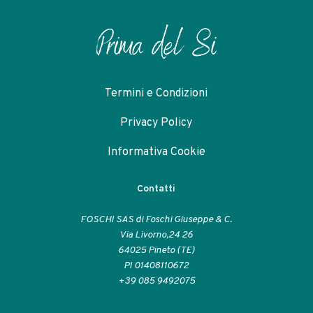
opzioni
opzioni
possono
possono
essere
essere
scelte
scelte
nella
nella
pagina
pagina
del
Termini e Condizioni
del
prodotto
prodotto
Privacy Policy
Informativa Cookie
Contatti
FOSCHI SAS di Foschi Giuseppe & C.
Via Livorno,24 26
64025 Pineto (TE)
PI 01408110672
+39 085 9492075