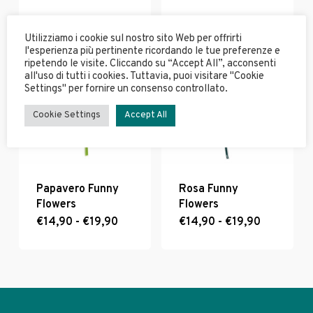
di
di
prodotto
prodotto
prezzo:
prezzo:
ha
ha
da
da
€14,90
€14,90
Utilizziamo i cookie sul nostro sito Web per offrirti
più
più
a
a
l'esperienza più pertinente ricordando le tue preferenze e
varianti.
varianti.
€19,90
€19,90
ripetendo le visite. Cliccando su “Accept All”, acconsenti
Le
Le
all'uso di tutti i cookies. Tuttavia, puoi visitare "Cookie
opzioni
opzioni
Settings" per fornire un consenso controllato.
possono
possono
Cookie Settings
Accept All
essere
essere
scelte
scelte
nella
nella
pagina
pagina
del
del
Papavero Funny
Rosa Funny
prodotto
prodotto
Flowers
Flowers
Fascia
Fascia
€
14,90
-
Questo
€
19,90
€
14,90
-
Questo
€
19,90
di
di
prodotto
prodotto
prezzo:
prezzo:
ha
ha
da
da
€14,90
€14,90
più
più
a
a
varianti.
varianti.
€19,90
€19,90
Le
Le