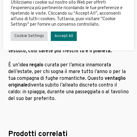
Utilizziamo i cookie sul nostro sito Web per offrirti
averlo sempre a portata di mano, senza rischiare di
l'esperienza più pertinente ricordando le tue preferenze e
perderlo o dimenticarlo. Appendilo alla borsa o allo
ripetendo le visite. Cliccando su “Accept All”, acconsenti
zaino e dimenticati di doverlo cercare ogni volta.
all'uso di tutti i cookies. Tuttavia, puoi visitare "Cookie
Settings" per fornire un consenso controllato.
Le estati sono sempre più calde e si sente. Rispetta la
Cookie Settings
Accept All
“Madre Terra” e scegli questo
ventaglio in legno
proveniente da foreste gestite in modo sostenibile e
tessuto, così sarete più freschi tu e il pianeta.
È un’idea
regalo
curata per l’amica innamorata
dell’estate, per chi sogna il mare tutto l’anno o per la
tua compagna di fughe romantiche. Questo
ventaglio
originale
diventa subito l’alleato discreto contro il
caldo: in spiaggia, durante una passeggiata o al tavolino
del suo bar preferito.
Prodotti correlati