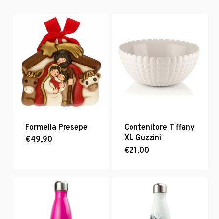
Formella Presepe
Contenitore Tiffany
XL Guzzini
€
49,90
€
21,00
Questo
prodotto
ha
più
varianti.
Le
opzioni