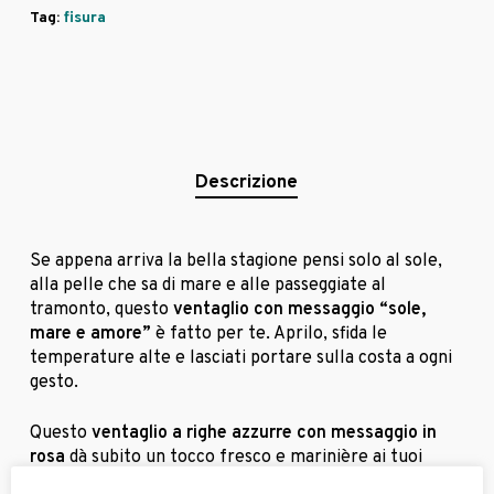
Tag:
fisura
Descrizione
Se appena arriva la bella stagione pensi solo al sole,
alla pelle che sa di mare e alle passeggiate al
tramonto, questo
ventaglio con messaggio “sole,
mare e amore”
è fatto per te. Aprilo, sfida le
temperature alte e lasciati portare sulla costa a ogni
gesto.
Questo
ventaglio a righe azzurre con messaggio in
rosa
dà subito un tocco fresco e marinière ai tuoi
look. In più include un pratico
cordino con gancio
per