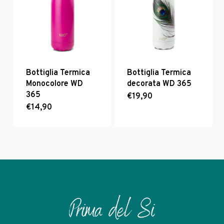
possono
essere
scelte
nella
pagina
del
prodotto
Bottiglia Termica
Bottiglia Termica
Monocolore WD
decorata WD 365
365
€
19,90
€
14,90