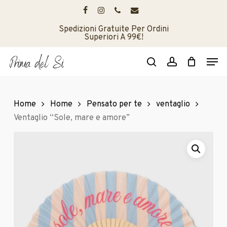
Skip
to
facebook
instagram
phone
email
main
Spedizioni Gratuite Per Ordini
Superiori A 99€!
content
Men
search
account
Home
Home
Pensato per te
ventaglio
Ventaglio “Sole, mare e amore”