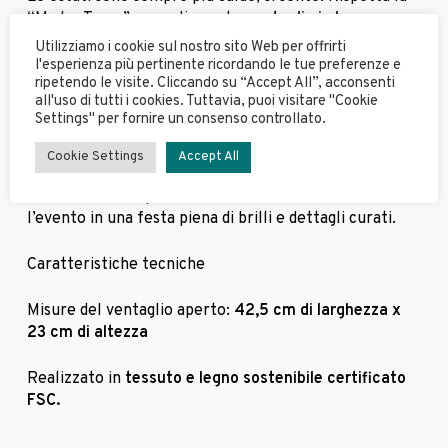
“Madre Terra” e scegli questo
ventaglio in legno
proveniente da foreste gestite in modo sostenibile e
Utilizziamo i cookie sul nostro sito Web per offrirti
tessuto
, pensato per rinfrescare te e allo stesso
l'esperienza più pertinente ricordando le tue preferenze e
ripetendo le visite. Cliccando su “Accept All”, acconsenti
tempo avere un occhio di riguardo per il pianeta.
all'uso di tutti i cookies. Tuttavia, puoi visitare "Cookie
Settings" per fornire un consenso controllato.
È un
regalo ideale
come pensiero per gli invitati o per
quell’amica che ha una serie di matrimoni estivi e sta
Cookie Settings
Accept All
già studiando l’
. Questo
ventaglio originale
non li
outfit
aiuterà solo a sopravvivere al caldo: trasformerà
l’evento in una festa piena di brilli e dettagli curati.
Caratteristiche tecniche
Misure del ventaglio aperto:
42,5 cm di larghezza x
23 cm di altezza
Realizzato in
tessuto e legno sostenibile certificato
FSC.