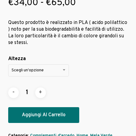
Fascia
€
34,00
-
€
65,00
di
prezzo:
Questo prodotto è realizzato in PLA ( acido polilattico
da
) noto per la sua biodegradabilità e facilità di utilizzo.
La loro particolarità è il cambio di colore girandoli su
€34,00
se stessi.
a
€65,00
Altezza
Scegli un'opzione
Aggiungi Al Carrello
Categorie:
Complementi d'arredo
,
Home
,
Mela Verde
,