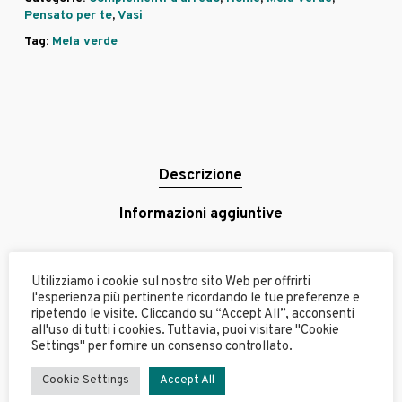
Pensato per te
,
Vasi
Tag:
Mela verde
Descrizione
Informazioni aggiuntive
Questo prodotto è realizzato in PLA ( acido polilattico
Utilizziamo i cookie sul nostro sito Web per offrirti
) noto per la sua biodegradabilità e facilità di utilizzo.
l'esperienza più pertinente ricordando le tue preferenze e
ripetendo le visite. Cliccando su “Accept All”, acconsenti
La loro particolarità è il cambio di colore girandoli su
all'uso di tutti i cookies. Tuttavia, puoi visitare "Cookie
se stessi. Una delle sue caratteristiche principali è la
Settings" per fornire un consenso controllato.
sostenibilità. Una scelta innovativa che ci aiuta ad
adattarci alle nuove tendenze. L’utilizzo non è adatto
Cookie Settings
Accept All
al contatto con l’acqua, consigliamo fiori finti.. Una