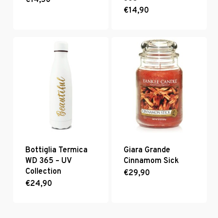
€
14,50
Questo
prodotto
€
14,90
ha
più
varianti.
Le
opzioni
possono
essere
scelte
nella
pagina
del
prodotto
Bottiglia Termica
Giara Grande
WD 365 – UV
Cinnamom Sick
Collection
€
29,90
€
24,90