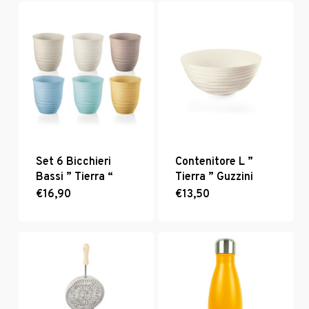
Set 6 Bicchieri
Contenitore L ”
Bassi ” Tierra “
Tierra ” Guzzini
€
16,90
€
13,50
Questo
prodotto
ha
più
varianti.
Le
opzioni
possono