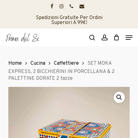
Skip
to
facebook
instagram
phone
email
main
Spedizioni Gratuite Per Ordini
Superiori A 99€!
content
Men
search
account
Home
Cucina
Caffettiere
SET MOKA
EXPRESS, 2 BICCHIERINI IN PORCELLANA & 2
PALETTINE DORATE 2 tazze