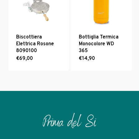
essere
scelte
nella
pagina
del
prodotto
Biscottiera
Bottiglia Termica
Elettrica Rosone
Monocolore WD
8090100
365
€
69,00
€
14,90