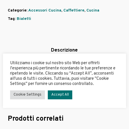
Categorie:
Accessori Cucina
,
Caffettiere
,
Cucina
Tag:
Bialetti
Descrizione
Utilizziamo i cookie sul nostro sito Web per offrirti
l'esperienza più pertinente ricordando le tue preferenze e
SET MOKA EXPRESS, 2 BICCHIERINI IN PORCELLANA & 2
ripetendo le visite. Cliccando su “Accept All”, acconsenti
PALETTINE DORATE
all'uso di tutti i cookies. Tuttavia, puoi visitare "Cookie
Settings" per fornire un consenso controllato.
2 tazze
Cookie Settings
Accept All
Prodotti correlati