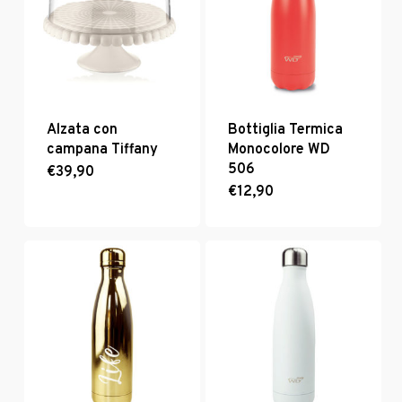
Alzata con
Bottiglia Termica
campana Tiffany
Monocolore WD
506
€
39,90
Questo
prodotto
€
12,90
ha
più
varianti.
Le
opzioni
possono
essere
scelte
nella
pagina