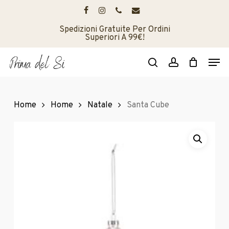
Skip
to
facebook
instagram
phone
email
main
Spedizioni Gratuite Per Ordini
Superiori A 99€!
content
Men
search
account
Home
Home
Natale
Santa Cube