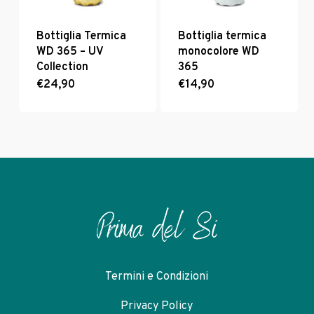
del
prodotto
Bottiglia Termica
Bottiglia termica
WD 365 – UV
monocolore WD
Collection
365
€
24,90
€
14,90
Questo
prodotto
ha
più
varianti.
Le
opzioni
possono
essere
scelte
nella
pagina
del
Termini e Condizioni
prodotto
Privacy Policy