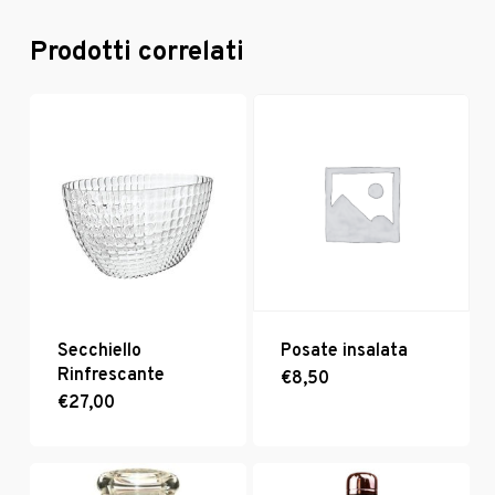
Prodotti correlati
Secchiello
Posate insalata
Rinfrescante
€
8,50
€
27,00
Questo
prodotto
ha
più