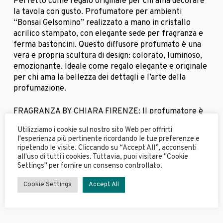
Perfetto come regalo originale per chi ama decorare
la tavola con gusto. Profumatore per ambienti
“Bonsai Gelsomino” realizzato a mano in cristallo
acrilico stampato, con elegante sede per fragranza e
ferma bastoncini. Questo diffusore profumato è una
vera e propria scultura di design: colorato, luminoso,
emozionante. Ideale come regalo elegante e originale
per chi ama la bellezza dei dettagli e l’arte della
profumazione.
FRAGRANZA BY CHIARA FIRENZE: Il profumatore è
abbinato alla fragranza esclusiva Anima, creata in
Utilizziamo i cookie sul nostro sito Web per offrirti
collaborazione con il prestigioso brand Chiara Firenze.
l'esperienza più pertinente ricordando le tue preferenze e
Note di testa: pesca, uva; Note di cuore: legno di
ripetendo le visite. Cliccando su “Accept All”, acconsenti
cedro; Note di fondo: resina
all'uso di tutti i cookies. Tuttavia, puoi visitare "Cookie
Settings" per fornire un consenso controllato.
Misure
Cookie Settings
Accept All
12,6 x 7,5 x H22 cm; Spessore: 3 mm; Capacità: 100 ml