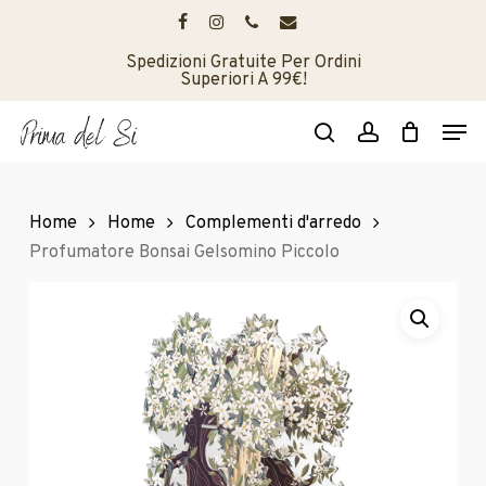
Skip
to
facebook
instagram
phone
email
main
Spedizioni Gratuite Per Ordini
Superiori A 99€!
content
Men
search
account
Home
Home
Complementi d'arredo
Profumatore Bonsai Gelsomino Piccolo