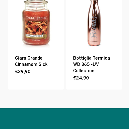
varianti.
Le
opzioni
possono
essere
scelte
nella
pagina
del
prodotto
Giara Grande
Bottiglia Termica
Cinnamom Sick
WD 365 -UV
Collection
€
29,90
€
24,90