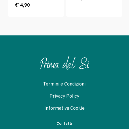
€
14,90
prodotto
ha
più
varianti.
Le
opzioni
possono
essere
scelte
nella
pagina
del
prodotto
Termini e Condizioni
Privacy Policy
Informativa Cookie
Contatti