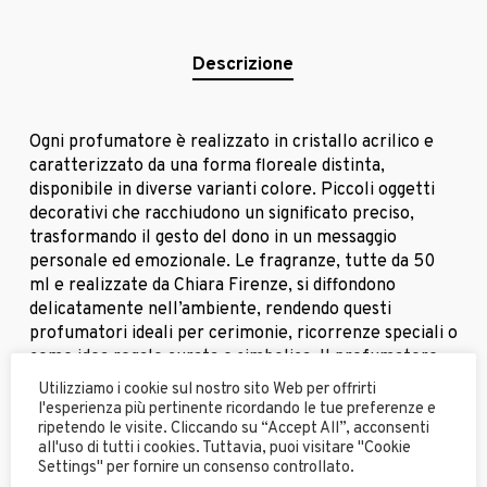
Descrizione
Ogni profumatore è realizzato in cristallo acrilico e
caratterizzato da una forma floreale distinta,
disponibile in diverse varianti colore. Piccoli oggetti
decorativi che racchiudono un significato preciso,
trasformando il gesto del dono in un messaggio
personale ed emozionale. Le fragranze, tutte da 50
ml e realizzate da Chiara Firenze, si diffondono
delicatamente nell’ambiente, rendendo questi
profumatori ideali per cerimonie, ricorrenze speciali o
come idea regalo curata e simbolica. Il profumatore
Mary rappresenta l’innocenza.
Utilizziamo i cookie sul nostro sito Web per offrirti
l'esperienza più pertinente ricordando le tue preferenze e
ripetendo le visite. Cliccando su “Accept All”, acconsenti
FRAGRANZA BY CHIARA FIRENZE: Il profumatore è
all'uso di tutti i cookies. Tuttavia, puoi visitare "Cookie
abbinato alla fragranza esclusiva Destino, creata in
Settings" per fornire un consenso controllato.
collaborazione con il prestigioso brand Chiara Firenze.