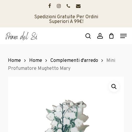
Skip
to
facebook
instagram
phone
email
main
Spedizioni Gratuite Per Ordini
Superiori A 99€!
content
Men
search
account
Home
Home
Complementi d'arredo
Mini
Profumatore Mughetto Mary