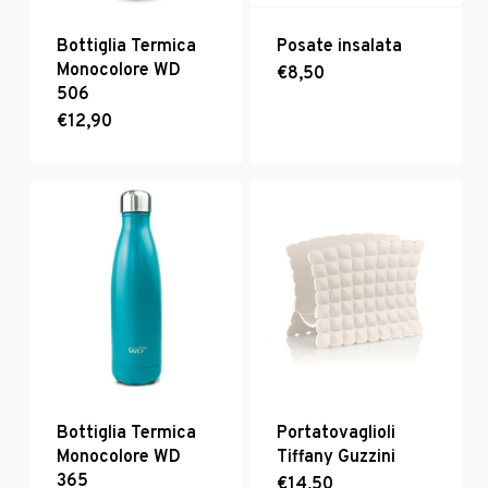
Bottiglia Termica
Posate insalata
Monocolore WD
€
8,50
506
€
12,90
Bottiglia Termica
Portatovaglioli
Monocolore WD
Tiffany Guzzini
365
€
14,50
Questo