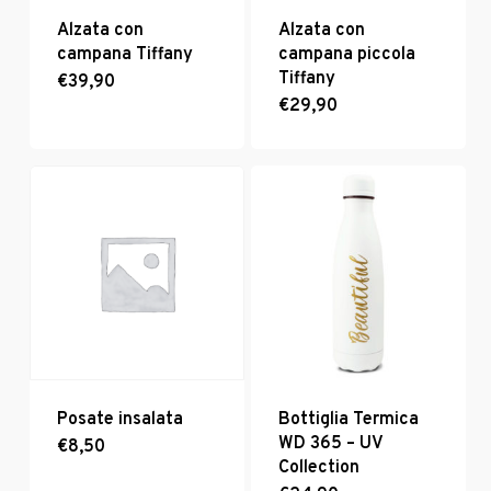
Alzata con
Alzata con
campana Tiffany
campana piccola
Tiffany
€
39,90
Questo
prodotto
€
29,90
Questo
ha
prodotto
più
ha
varianti.
più
Le
varianti.
opzioni
Le
possono
opzioni
essere
possono
scelte
essere
nella
scelte
pagina
nella
del
pagina
prodotto
del
prodotto
Posate insalata
Bottiglia Termica
WD 365 – UV
€
8,50
Collection