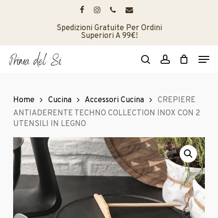
Skip
to
facebook
instagram
phone
email
main
Spedizioni Gratuite Per Ordini
Superiori A 99€!
content
Men
search
account
Home
Cucina
Accessori Cucina
CREPIERE
ANTIADERENTE TECHNO COLLECTION INOX CON 2
UTENSILI IN LEGNO