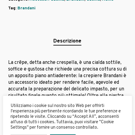
Tag:
Brandani
Descrizione
La crêpe, detta anche crespella, è una cialda sottile,
soffice e gustosa che richiede una precisa cottura su di
un apposito piano antiaderente: la crepiere Brandani è
un accessorio ideato per rendere facile, agevole ed
accurata la preparazione del delicato impasto, per un
risultato finale quanto più ottimale! Oltre alla piastra
antiaderente, la crepes maker dispone di apposita
Utilizziamo i cookie sul nostro sito Web per offrirti
manopola di regolazione temperatura e di un
l'esperienza più pertinente ricordando le tue preferenze e
comodissimo indicatore luminoso di inizio e fine ciclo
ripetendo le visite. Cliccando su “Accept All”, acconsenti
all'uso di tutti i cookies. Tuttavia, puoi visitare "Cookie
cottura: in questo modo, la cottura della crêpe sarà
Settings" per fornire un consenso controllato.
perfetta e gustosa. Non solo: nella confezione,