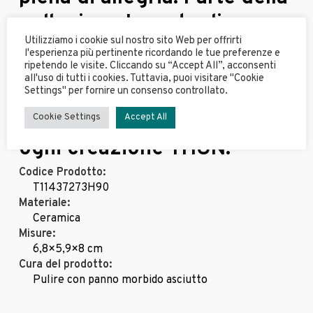
collezione Incanto di
Utilizziamo i cookie sul nostro sito Web per offrirti
Pasqua, questo oggetto in
l'esperienza più pertinente ricordando le tue preferenze e
ripetendo le visite. Cliccando su “Accept All”, acconsenti
ceramica dipinta a mano
all'uso di tutti i cookies. Tuttavia, puoi visitare "Cookie
Settings" per fornire un consenso controllato.
rappresenta l’unicità e la
cura dei dettagli tipica di
Cookie Settings
Accept All
ogni creazione THUN.
Codice Prodotto:
T11437273H90
Materiale:
Ceramica
Misure:
6,8×5,9×8 cm
Cura del prodotto:
Pulire con panno morbido asciutto