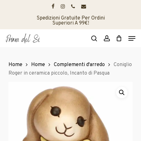
Skip
to
facebook
instagram
phone
email
main
Spedizioni Gratuite Per Ordini
Superiori A 99€!
content
Men
search
account
Home
Home
Complementi d'arredo
Coniglio
Roger in ceramica piccolo, Incanto di Pasqua